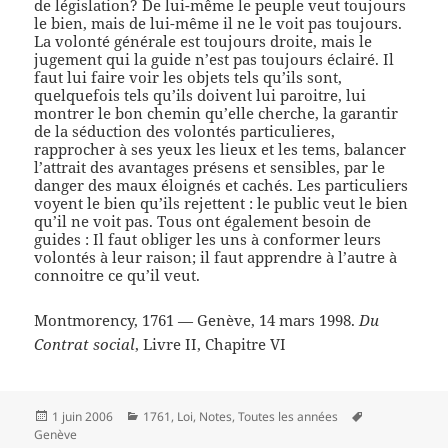
de législation? De lui-même le peuple veut toujours
le bien, mais de lui-même il ne le voit pas toujours.
La volonté générale est toujours droite, mais le
jugement qui la guide n’est pas toujours éclairé. Il
faut lui faire voir les objets tels qu’ils sont,
quelquefois tels qu’ils doivent lui paroitre, lui
montrer le bon chemin qu’elle cherche, la garantir
de la séduction des volontés particulieres,
rapprocher à ses yeux les lieux et les tems, balancer
l’attrait des avantages présens et sensibles, par le
danger des maux éloignés et cachés. Les particuliers
voyent le bien qu’ils rejettent : le public veut le bien
qu’il ne voit pas. Tous ont également besoin de
guides : Il faut obliger les uns à conformer leurs
volontés à leur raison; il faut apprendre à l’autre à
connoitre ce qu’il veut.
Montmorency, 1761 — Genève, 14 mars 1998.
Du
Contrat social
, Livre II, Chapitre VI
Publié
Catégories
Mots-
1 juin 2006
1761
,
Loi
,
Notes
,
Toutes les années
le
clés
Genève