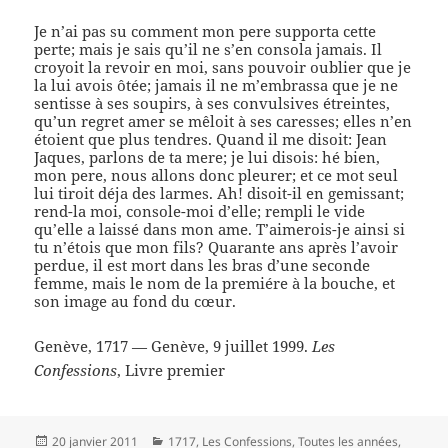
Je n’ai pas su comment mon pere supporta cette
perte; mais je sais qu’il ne s’en consola jamais. Il
croyoit la revoir en moi, sans pouvoir oublier que je
la lui avois ôtée; jamais il ne m’embrassa que je ne
sentisse à ses soupirs, à ses convulsives étreintes,
qu’un regret amer se mêloit à ses caresses; elles n’en
étoient que plus tendres. Quand il me disoit: Jean
Jaques, parlons de ta mere; je lui disois: hé bien,
mon pere, nous allons donc pleurer; et ce mot seul
lui tiroit déja des larmes. Ah! disoit-il en gemissant;
rend-la moi, console-moi d’elle; rempli le vide
qu’elle a laissé dans mon ame. T’aimerois-je ainsi si
tu n’étois que mon fils? Quarante ans après l’avoir
perdue, il est mort dans les bras d’une seconde
femme, mais le nom de la premiére à la bouche, et
son image au fond du cœur.
Genève, 1717 — Genève, 9 juillet 1999.
Les
Confessions
, Livre premier
Publié
Catégories
20 janvier 2011
1717
,
Les Confessions
,
Toutes les années
,