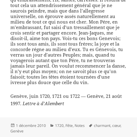
tout cela un attendrissement général que je ne
saurois peindre, mais que dans l’allegresse
universelle, on éprouve assés naturellement au
milieu de tout ce qui nous est cher. Mon Pére, en
m’embrassant, fut saisi d’un tressaillement que je
crois sentir et partager encore. Jean-Jaques, me
disoit-il, aime ton pays. Vois-tu ces bons Genevois;
ils sont tous amis, ils sont tous fréres; la joye et la
concorde régne au milieu d’eux. Tu es Génevois, tu
verras un jour d’autres Peuples; mais, quand tu
voyagerois autant que ton Pére, tu ne trouveras
jamais leur pareil. On voulut recommencer la danse,
il n’y eut plus moyen; on ne savoit plus ce qu’on
faisoit; toutes les têtes étoient tournées d’une
ivresse plus douce que celle du vin.
Genève, juin 1720, 1721 ou 1722 — Genève, 21 août
1997.
Lettre à d’Alembert
Publié
Catégories
Mots-
1 décembre 2010
1720
,
Fête
,
Notes
charmant
,
cœur
,
le
clés
Genève