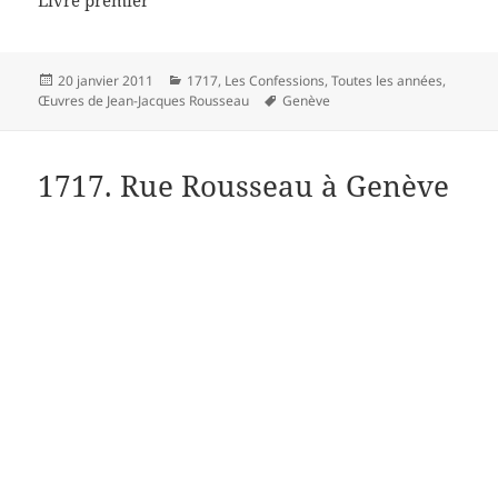
Livre premier
Publié
Catégories
20 janvier 2011
1717
,
Les Confessions
,
Toutes les années
,
le
Mots-
Œuvres de Jean-Jacques Rousseau
Genève
clés
1717. Rue Rousseau à Genève