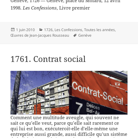
Genève, 1726 — Genève, place du Molard, 12 avril
1998.
Les Confessions
, Livre premier
Publié
Catégories
1 juin 2010
1726
,
Les Confessions
,
Toutes les années
,
le
Mots-
Œuvres de Jean-Jacques Rousseau
Genève
clés
1761. Contrat social
Comment une multitude aveugle, qui souvent ne
sait ce qu’elle veut, parce qu’elle sait rarement ce
qui lui est bon, exécuteroit-elle d’elle-même une
entreprise aussi grande, aussi difficile qu’un sistême