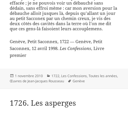
effacée ; je ne pouvois voir un débauché sans
dédain, sans effroi même : car mon aversion pour la
débauche alloit jusques là, depuis qu’allant un jour
au petit Sacconex par un chemin creux, je vis des
deux côtés des cavités dans la terre où l’on me dit
que ces gens-là faisoient leurs accouplemens.
Genève, Petit Saconnex, 1722 — Genève, Petit
Saconnex, 12 avril 1998.
Les Confessions
, Livre
premier
Publié
Catégories
1 novembre 2010
1722
,
Les Confessions
,
Toutes les années
,
le
Mots-
Œuvres de Jean-Jacques Rousseau
Genève
clés
1726. Les asperges