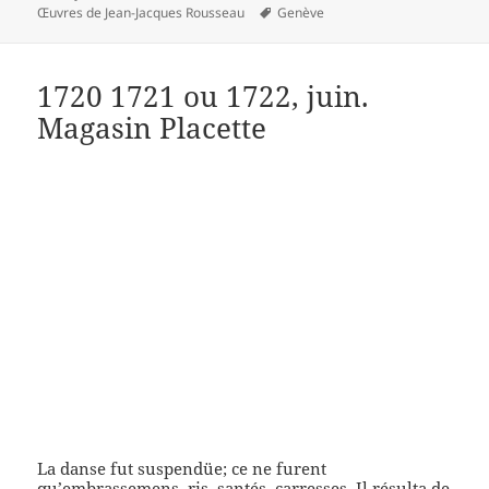
le
Mots-
Œuvres de Jean-Jacques Rousseau
Genève
clés
1720 1721 ou 1722, juin.
Magasin Placette
La danse fut suspendüe; ce ne furent
qu’embrassemens, ris, santés, carresses. Il résulta de